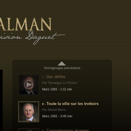
Par Yves Pellicot
Mars 1991
- 5:40 min
L'arrivée à Nîmes
5 -
Par Yves Derville
Mars 1991
- 3:02 min
Un retour triomphal
6 -
Par Jean Bousquet
Mars 1991
- 1:29 min
Des défilés
7 -
Par Tanneguy Le Pichon
Mars 1991
- 1:11 min
Toute la ville sur les trottoirs
8 -
Par Michel Barro
Mars 1991
- 3:45 min
Comportements étranges
9 -