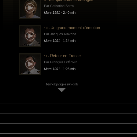
Par Catherine Barro
Mars 1991
- 2:40 min
Un grand moment d'émotion
10 -
Par Jacques Allavena
Mars 1991
- 1:14 min
Retour en France
11 -
Par François Lefèbvre
Mars 1991
- 1:26 min
Retour
12 -
Par Marie-Christine Cudennec
Mars 1991
- 2:20 min
Le déminage des plages
13 -
Par ECPAD
Avril 1991
- 5:56 min