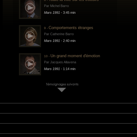
Par Michel Barro
Mars 1991
- 3:45 min
Comportements étranges
9 -
Par Catherine Barro
Mars 1991
- 2:40 min
Un grand moment d'émotion
10 -
Par Jacques Allavena
Mars 1991
- 1:14 min
Retour en France
11 -
Par François Lefèbvre
Mars 1991
- 1:26 min
Retour
12 -
Par Marie-Christine Cudennec
Mars 1991
- 2:20 min