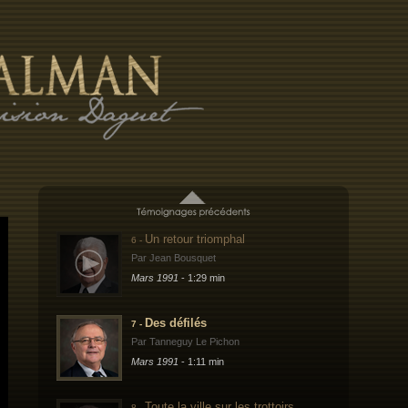
Par Éric Nachez
Mars 1991
- 2:43 min
Le retour de notre armée
4 -
Par Yves Pellicot
Mars 1991
- 5:40 min
L'arrivée à Nîmes
5 -
Par Yves Derville
Mars 1991
- 3:02 min
Un retour triomphal
6 -
Par Jean Bousquet
Mars 1991
- 1:29 min
Des défilés
7 -
Par Tanneguy Le Pichon
Mars 1991
- 1:11 min
Toute la ville sur les trottoirs
8 -