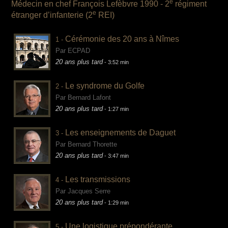
e
Médecin en chef François Lefèbvre
1990 - 2
régiment
e
étranger d’infanterie (2
REI)
Cérémonie des 20 ans à Nîmes
1 -
Par ECPAD
20 ans plus tard
- 3:52 min
Le syndrome du Golfe
2 -
Par Bernard Lafont
20 ans plus tard
- 1:27 min
Les enseignements de Daguet
3 -
Par Bernard Thorette
20 ans plus tard
- 3:47 min
Les transmissions
4 -
Par Jacques Serre
20 ans plus tard
- 1:29 min
Une logistique prépondérante
5 -