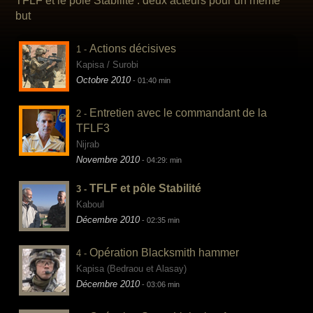
TFLF et le pôle Stabilité : deux acteurs pour un même
but
Actions décisives
1 -
Kapisa / Surobi
Octobre 2010
- 01:40 min
Entretien avec le commandant de la
2 -
TFLF3
Nijrab
Novembre 2010
- 04:29: min
TFLF et pôle Stabilité
3 -
Kaboul
Décembre 2010
- 02:35 min
Opération Blacksmith hammer
4 -
Kapisa (Bedraou et Alasay)
Décembre 2010
- 03:06 min