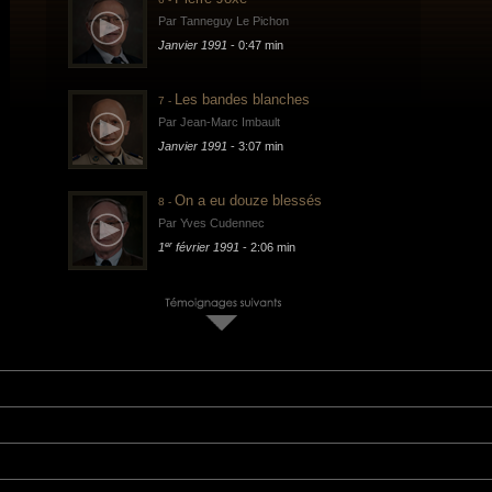
Par Tanneguy Le Pichon
Janvier 1991
- 0:47 min
Les bandes blanches
7 -
Par Jean-Marc Imbault
Janvier 1991
- 3:07 min
On a eu douze blessés
8 -
Par Yves Cudennec
er
1
février 1991
- 2:06 min
Le général Mouscardès
9 -
Par Maurice Schmitt
07 février 1991
- 1:34 min
Évacuation sanitaire
10 -
Par Jean-Charles Mouscardès
08 février 1991
- 1:19 min