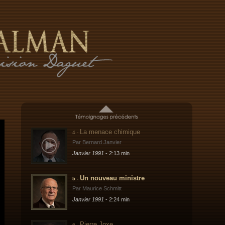
Par ECPAD
Janvier 1991
- 2:54 min
Une image décalée
2 -
Par Pierre Bayle
Janvier 1991
- 5:16 min
De CRK à Rafah
3 -
Par Jacques Serre
Janvier 1991
- 4:07 min
La menace chimique
4 -
Par Bernard Janvier
Janvier 1991
- 2:13 min
Un nouveau ministre
5 -
Par Maurice Schmitt
Janvier 1991
- 2:24 min
Pierre Joxe
6 -